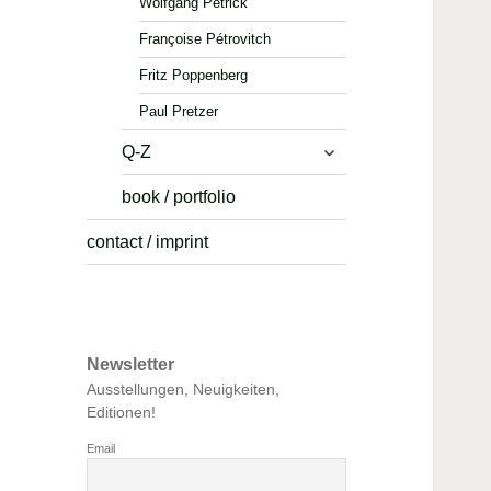
Wolfgang Petrick
Françoise Pétrovitch
Fritz Poppenberg
Paul Pretzer
expand
Q-Z
child
book / portfolio
menu
contact / imprint
Newsletter
Ausstellungen, Neuigkeiten,
Editionen!
Email