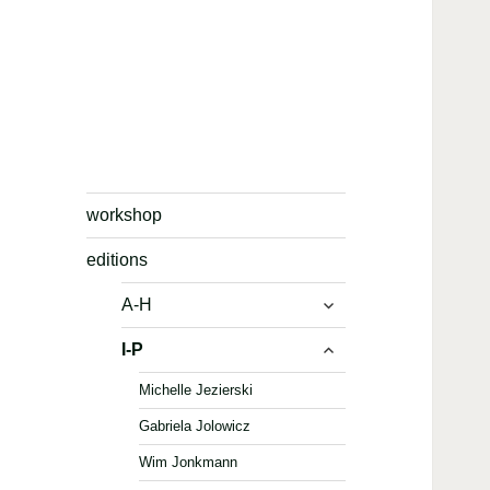
workshop
editions
expand
A-H
child
expand
I-P
menu
child
Michelle Jezierski
menu
Gabriela Jolowicz
Wim Jonkmann