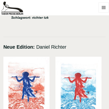
MENÜ
Schlagwort:
richter tzk
UND
WIDGE
Neue Edition:
Daniel Richter