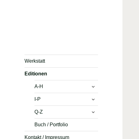
Werkstatt
Editionen
untermenü
A-H
anzeigen
untermenü
I-P
anzeigen
untermenü
Q-Z
anzeigen
Buch / Portfolio
Kontakt / Impressum