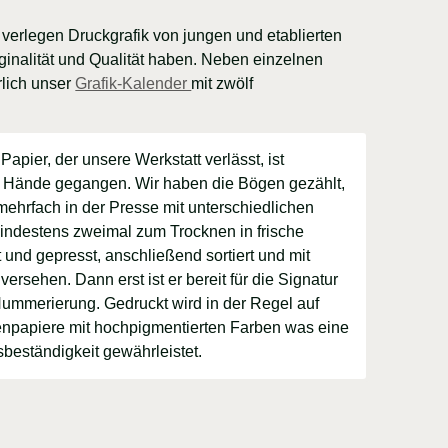
r verlegen Druckgrafik von jungen und etablierten
ginalität und Qualität haben. Neben einzelnen
rlich unser
Grafik‑Kalender
mit zwölf
apier, der unsere Werkstatt verlässt, ist
 Hände gegangen. Wir haben die Bögen gezählt,
 mehrfach in der Presse mit unterschiedlichen
indestens zweimal zum Trocknen in frische
und gepresst, anschließend sortiert und mit
rsehen. Dann erst ist er bereit für die Signatur
Nummerierung. Gedruckt wird in der Regel auf
enpapiere mit hochpigmentierten Farben was eine
sbeständigkeit gewährleistet.
en Rahmen. Bei Interesse an einer
but we do speak english. If you need assistance
os
innerhalb Europas. We offer
free shipping
to
other destinations ask us for rates via mail:
g sprechen Sie uns einfach an.
act us: phone: 0049+(0)306116096
häftsbedingungen
email
email
rung