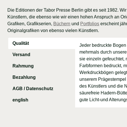
Die Editionen der Tabor Presse Berlin gibt es seit 1982. Wi
Künstlern, die ebenso wie wir einen hohen Anspruch an Ori
Grafiken, Grafikserien,
Büchern
und
Portfolios
erscheint jäh
Originalgrafiken von ebenso vielen Künstlern.
Qualität
Jeder bedruckte Bogen P
mehrmals durch unsere
Versand
sie einzeln gefeuchtet,
Farbformen bedruckt, m
Rahmung
Werkdruckbögen gelegt 
Bezahlung
unserem Prägestempel ve
des Künstlers und die 
AGB / Datenschutz
säurefreie Hadern-Bütt
gute Licht-und Alterung
english
Wir versenden
Eine Grafik braucht ein
Lesen Sie hier unsere:
This shop is in german 
Apple Pay
kostenl
adresses in europe. For 
professionellen Rahmun
dont hesitate and cont
Allgemeine Gesc
Google Pay
mail@taborpresse.de
Datenschutzerklä