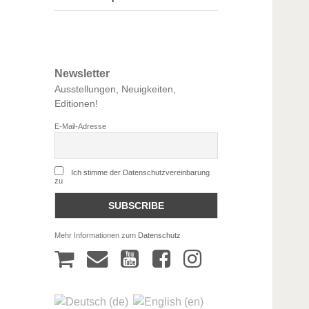
Newsletter
Ausstellungen, Neuigkeiten,
Editionen!
E-Mail-Adresse
Ich stimme der Datenschutzvereinbarung
zu
Mehr Informationen zum
Datenschutz
W
m
y
f
a
a
o
a
r
i
u
c
e
l
t
e