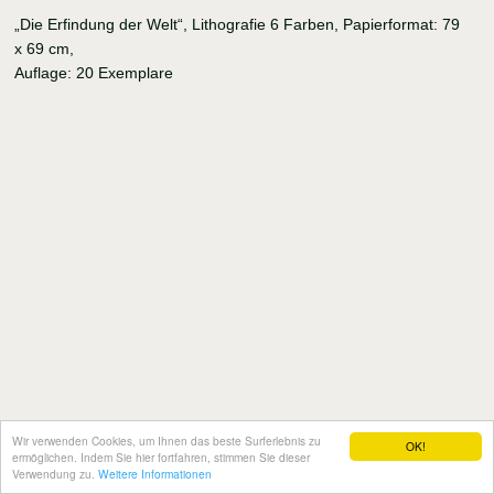
„Die Erfindung der Welt“, Lithografie 6 Farben, Papierformat: 79
x 69 cm,
Auflage: 20 Exemplare
Wir verwenden Cookies, um Ihnen das beste Surferlebnis zu
OK!
ermöglichen. Indem Sie hier fortfahren, stimmen Sie dieser
Verwendung zu.
Weitere Informationen