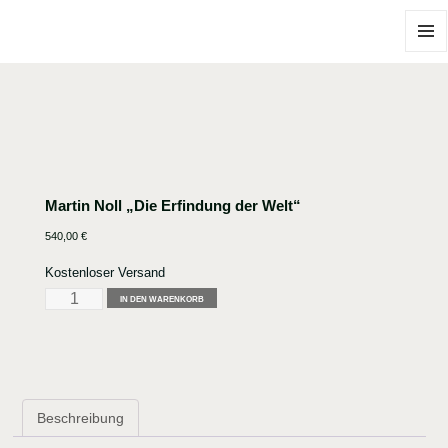
MENÜ
UND
WIDGE
Martin Noll „Die Erfindung der Welt“
540,00
€
Kostenloser Versand
Martin
IN DEN WARENKORB
Noll
"Die
Erfindung
der
Welt"
Beschreibung
Menge