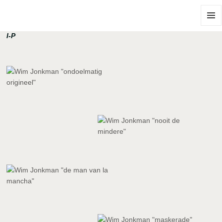
MENÜ
I-P
UND
WIDGE