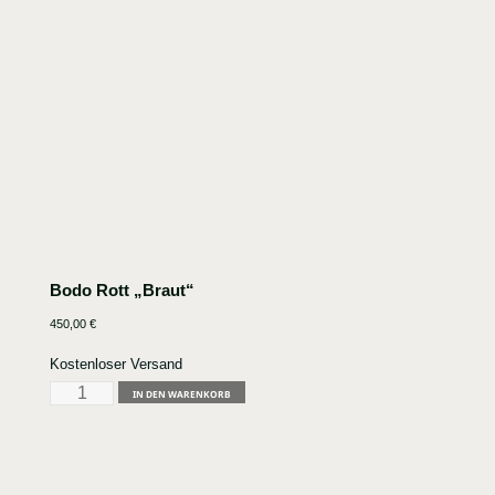
Bodo Rott „Braut“
450,00
€
Kostenloser Versand
Bodo
IN DEN WARENKORB
Rott
"Braut"
Menge