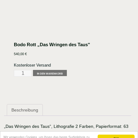
Bodo Rott „Das Wringen des Taus“
540,00
€
Kostenloser Versand
Bodo
IN DEN WARENKORB
Rott
"Das
Wringen
des
Taus"
Beschreibung
Menge
„Das Wringen des Taus“, Lithografie 2 Farben, Papierformat: 63
x 90cm,
Wir verwenden Cookies, um Ihnen das beste Surferlebnis zu