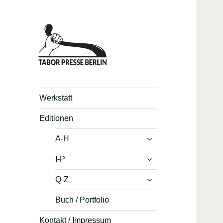
Werkstatt
Editionen
untermenü
A-H
anzeigen
untermenü
I-P
anzeigen
untermenü
Q-Z
anzeigen
Buch / Portfolio
Kontakt / Impressum