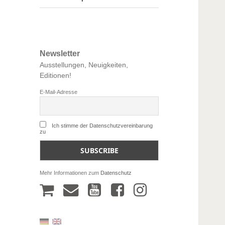
Newsletter
Ausstellungen, Neuigkeiten,
Editionen!
E-Mail-Adresse
Ich stimme der Datenschutzvereinbarung
zu
Mehr Informationen zum
Datenschutz
W
m
y
f
a
a
o
a
r
i
u
c
e
l
t
e