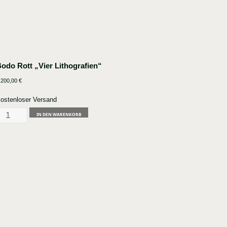
odo Rott „Vier Lithografien“
.200,00
€
ostenloser Versand
odo
IN DEN WARENKORB
ott
Vier
ithografien"
enge