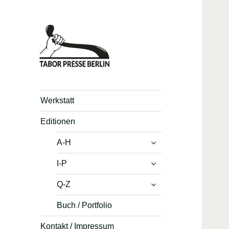
Werkstatt
Editionen
untermenü
A-H
anzeigen
untermenü
I-P
anzeigen
untermenü
Q-Z
anzeigen
Buch / Portfolio
Kontakt / Impressum