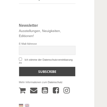
Newsletter
Ausstellungen, Neuigkeiten,
Editionen!
E-Mail-Adresse
Ich stimme der Datenschutzvereinbarung
zu
Mehr Informationen zum
Datenschutz
W
m
y
f
a
a
o
a
r
i
u
c
e
l
t
e