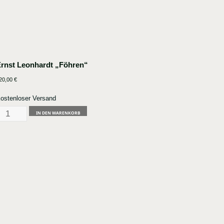
rnst Leonhardt „Föhren“
20,00
€
ostenloser Versand
rnst
IN DEN WARENKORB
eonhardt
Föhren"
enge