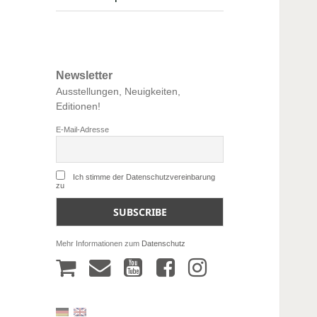
Newsletter
Ausstellungen, Neuigkeiten,
Editionen!
E-Mail-Adresse
Ich stimme der Datenschutzvereinbarung
zu
Mehr Informationen zum
Datenschutz
W
m
y
f
a
a
o
a
r
i
u
c
e
l
t
e