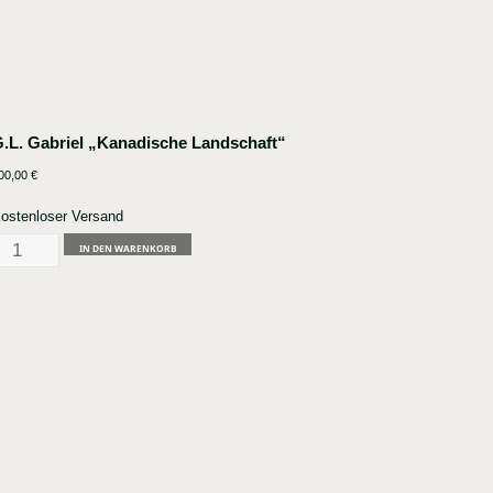
.L. Gabriel „Kanadische Landschaft“
00,00
€
ostenloser Versand
.L.
IN DEN WARENKORB
abriel
Kanadische
andschaft"
enge