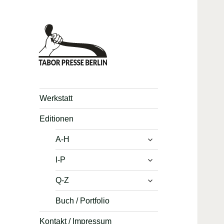
Werkstatt
Editionen
untermenü
A-H
anzeigen
untermenü
I-P
anzeigen
untermenü
Q-Z
anzeigen
Buch / Portfolio
Kontakt / Impressum