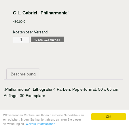
G.L. Gabriel „Philharmonie“
480,00
€
Kostenloser Versand
G.L.
IN DEN WARENKORB
Gabriel
"Philharmonie"
Menge
Beschreibung
„Philharmonie“, Lithografie 4 Farben, Papierformat: 50 x 65 cm,
Auflage: 30 Exemplare
Wir verwenden Cookies, um Ihnen das beste Surferlebnis zu
OK!
ermöglichen. Indem Sie hier fortfahren, stimmen Sie dieser
Verwendung zu.
Weitere Informationen