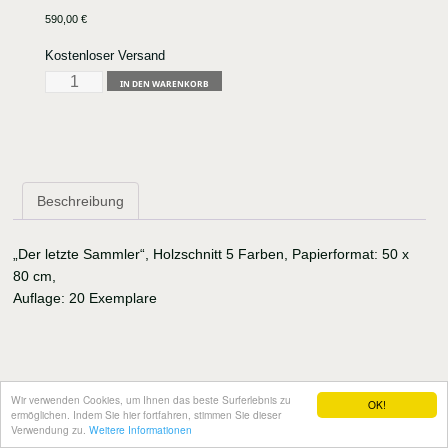
590,00
€
Kostenloser Versand
Uta
IN DEN WARENKORB
Zaumseil
"Der
letzte
Sammler"
Menge
Beschreibung
„Der letzte Sammler“, Holzschnitt 5 Farben, Papierformat: 50 x
80 cm,
Auflage: 20 Exemplare
Wir verwenden Cookies, um Ihnen das beste Surferlebnis zu
OK!
ermöglichen. Indem Sie hier fortfahren, stimmen Sie dieser
Verwendung zu.
Weitere Informationen