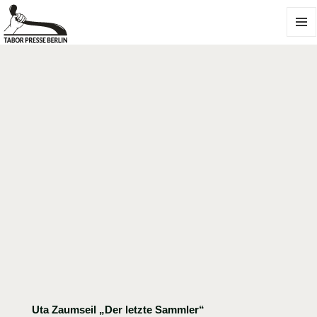
MENÜ
UND
WIDGE
Uta Zaumseil „Der letzte Sammler“